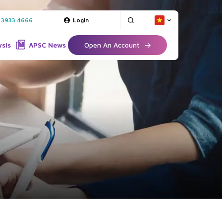
 3933 4666
Login
ysis
APSC News
Open An Account