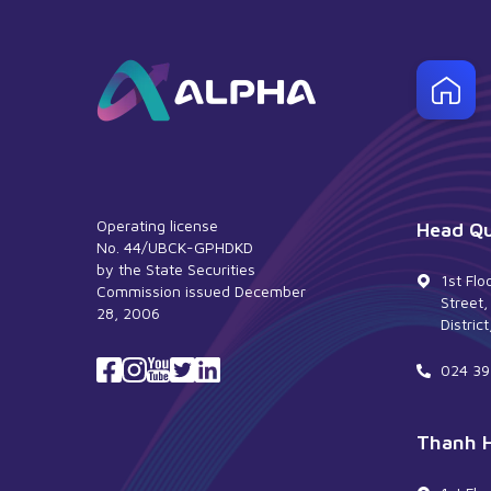
Operating license
Head Qu
No. 44/UBCK-GPHDKD
by the State Securities
1st Flo
Commission issued December
Street
28, 2006
Distric
024 39
Thanh 