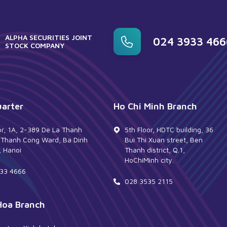
ALPHA SECURITIES JOINT
024 3933 466
STOCK COMPANY
arter
Ho Chi Minh Branch
or, 1A, 2-389 De La Thanh
5th Floor, HDTC building, 36
, Thanh Cong Ward, Ba Dinh
Bui Thi Xuan street, Ben
t, Hanoi
Thanh district, Q.1,
HoChiMinh city.
33 4666
028 3535 2115
Hoa Branch