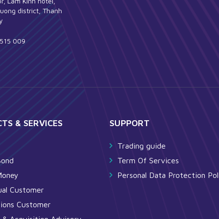
or, Lam Kinh hotel,
uong district, Thanh
y
515 009
TS & SERVICES
SUPPORT
y
Trading guide
Bond
Term Of Services
Money
Personal Data Protection Pol
dual Customer
tions Customer