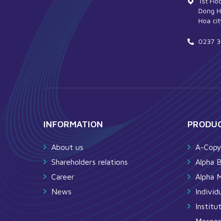
1st Flo
Dong H
Hoa cit
0237 3
INFORMATION
PRODUC
About us
A-Cop
Shareholders relations
Alpha 
Career
Alpha 
News
Indivi
Institu