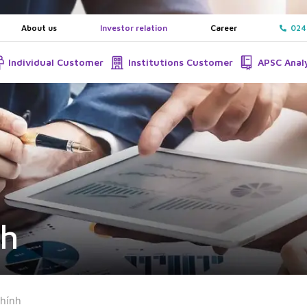
About us
Investor relation
Career
024
Individual Customer
Institutions Customer
APSC Anal
nh
chính