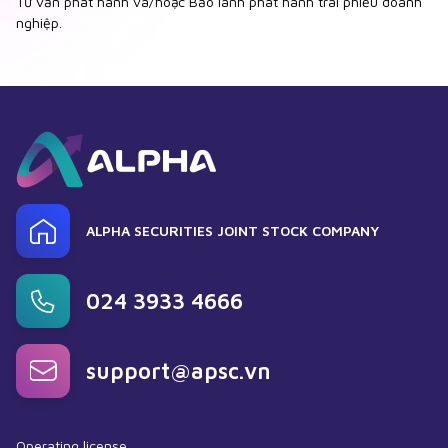
Tư vấn phát hành và/hoặc Bảo lãnh phát hành trái phiếu doanh
nghiệp.
ALPHA SECURITIES JOINT STOCK COMPANY
024 3933 4666
support@apsc.vn
Operating license