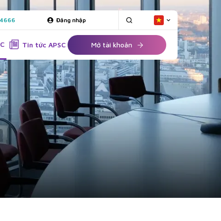
 4666
Đăng nhập
SC
Tin tức APSC
Mở tài khoản