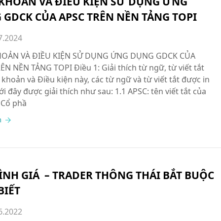
 KHOẢN VÀ ĐIỀU KIỆN SỬ DỤNG ỨNG
 GDCK CỦA APSC TRÊN NỀN TẢNG TOPI
7.2024
HOẢN VÀ ĐIỀU KIỆN SỬ DỤNG ỨNG DỤNG GDCK CỦA
ÊN NỀN TẢNG TOPI Điều 1: Giải thích từ ngữ, từ viết tắt
 khoản và Điều kiện này, các từ ngữ và từ viết tắt được in
 đây được giải thích như sau: 1.1 APSC: tên viết tắt của
 Cổ phầ
m
ÌNH GIÁ – TRADER THÔNG THÁI BẮT BUỘC
BIẾT
6.2022