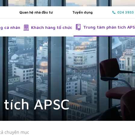
Quan hệ nhà đầu tư
Tuyển dụng
024 3933
Trung tâm phân tích AP
g cá nhân
Khách hàng tổ chức
 tích APSC
 cả chuyên mục