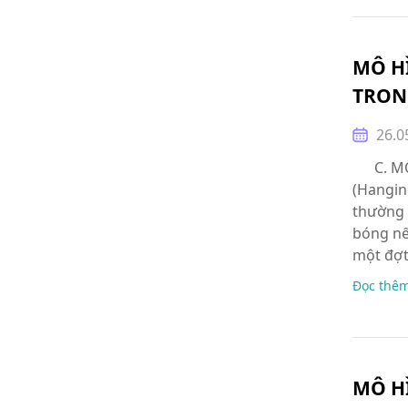
MÔ H
TRON
26.0
C. MÔ 
(Hangin
thường 
bóng nế
một đợt
Đọc thê
MÔ H