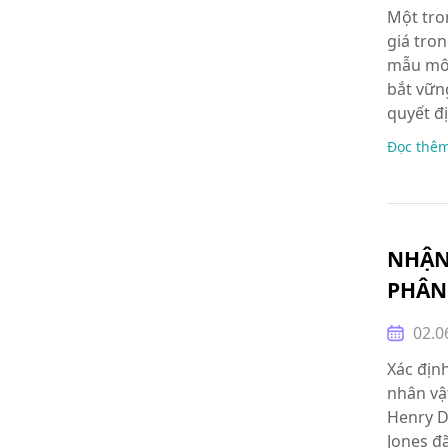
Một tro
giá tro
mẫu mô 
bắt vữn
quyết đ
Đọc thê
NHẬN
PHÂN
02.0
Xác địn
nhân vậ
Henry D
Jones đ