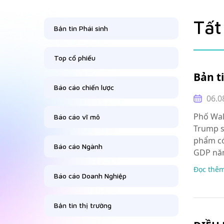
Tất
Bản tin Phái sinh
Top cổ phiếu
Bản t
Báo cáo chiến lược
06.0
Phố Wal
Báo cáo vĩ mô
Trump s
phẩm có
Báo cáo Ngành
GDP năm
Đọc thê
Báo cáo Doanh Nghiệp
Bản tin thị trường