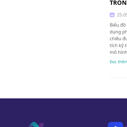
TRON
25.0
Biểu đồ
dụng ph
chiều đ
tích kỹ 
mô hìn
Đọc thê