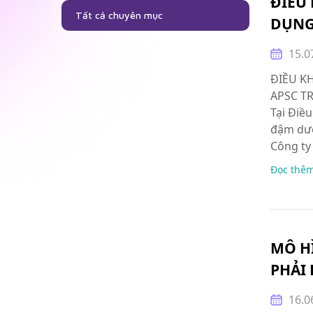
ĐIỀU
Tất cả chuyên mục
DỤNG
15.0
ĐIỀU K
APSC TR
Tại Điều
đậm dưới
Công ty
Đọc thê
MÔ H
PHẢI 
16.0