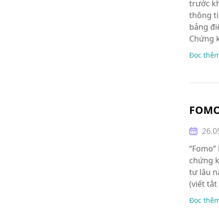
trước k
thông t
bảng điệ
Chứng k
Đọc thê
FOMO 
26.0
“Fomo” 
chứng k
tư lâu 
(viết t
Đọc thê