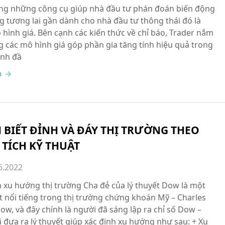
ng những công cụ giúp nhà đầu tư phán đoán biến động
ng tương lai gần dành cho nhà đầu tư thông thái đó là
hình giá. Bên cạnh các kiến thức về chỉ báo, Trader nắm
g các mô hình giá góp phần gia tăng tính hiệu quả trong
ịnh đầ
m
 BIẾT ĐỈNH VÀ ĐÁY THỊ TRƯỜNG THEO
 TÍCH KỸ THUẬT
6.2022
h xu hướng thị trường Cha đẻ của lý thuyết Dow là một
t nổi tiếng trong thị trường chứng khoán Mỹ – Charles
ow, và đây chính là người đã sáng lập ra chỉ số Dow –
ã đưa ra lý thuyết giúp xác định xu hướng như sau: + Xu