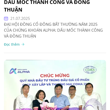
DẤU MỐC THÀNH CÔNG VÀ ĐỒNG
THUẬN
21.07.2025
ĐẠI HỘI ĐỒNG CỔ ĐÔNG BẤT THƯỜNG NĂM 2025
CỦA CHỨNG KHOÁN ALPHA: DẤU MỐC THÀNH CÔNG
VÀ ĐỒNG THUẬN
Đọc thêm