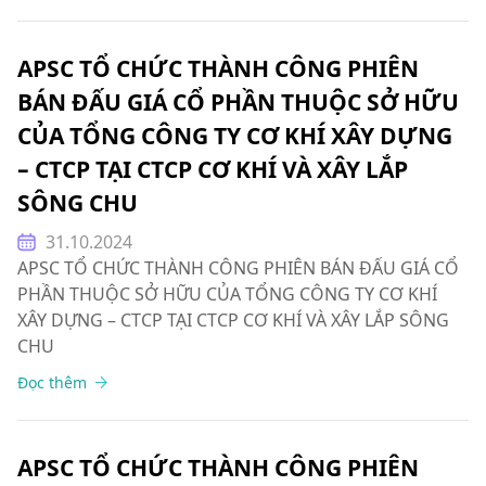
APSC TỔ CHỨC THÀNH CÔNG PHIÊN
BÁN ĐẤU GIÁ CỔ PHẦN THUỘC SỞ HỮU
CỦA TỔNG CÔNG TY CƠ KHÍ XÂY DỰNG
– CTCP TẠI CTCP CƠ KHÍ VÀ XÂY LẮP
SÔNG CHU
31.10.2024
APSC TỔ CHỨC THÀNH CÔNG PHIÊN BÁN ĐẤU GIÁ CỔ
PHẦN THUỘC SỞ HỮU CỦA TỔNG CÔNG TY CƠ KHÍ
XÂY DỰNG – CTCP TẠI CTCP CƠ KHÍ VÀ XÂY LẮP SÔNG
CHU
Đọc thêm
APSC TỔ CHỨC THÀNH CÔNG PHIÊN