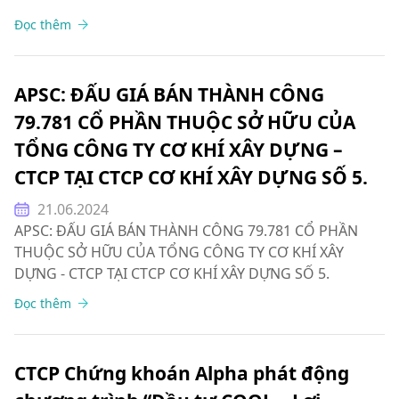
Đọc thêm
APSC: ĐẤU GIÁ BÁN THÀNH CÔNG
79.781 CỔ PHẦN THUỘC SỞ HỮU CỦA
TỔNG CÔNG TY CƠ KHÍ XÂY DỰNG –
CTCP TẠI CTCP CƠ KHÍ XÂY DỰNG SỐ 5.
21.06.2024
APSC: ĐẤU GIÁ BÁN THÀNH CÔNG 79.781 CỔ PHẦN
THUỘC SỞ HỮU CỦA TỔNG CÔNG TY CƠ KHÍ XÂY
DỰNG - CTCP TẠI CTCP CƠ KHÍ XÂY DỰNG SỐ 5.
Đọc thêm
CTCP Chứng khoán Alpha phát động