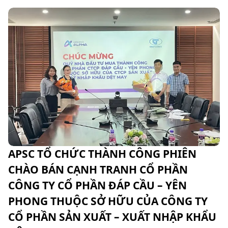
APSC TỔ CHỨC THÀNH CÔNG PHIÊN
CHÀO BÁN CẠNH TRANH CỔ PHẦN
CÔNG TY CỔ PHẦN ĐÁP CẦU – YÊN
PHONG THUỘC SỞ HỮU CỦA CÔNG TY
CỔ PHẦN SẢN XUẤT – XUẤT NHẬP KHẨU