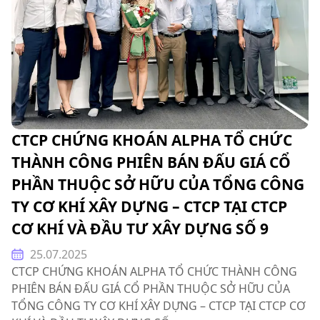
CTCP CHỨNG KHOÁN ALPHA TỔ CHỨC
THÀNH CÔNG PHIÊN BÁN ĐẤU GIÁ CỔ
PHẦN THUỘC SỞ HỮU CỦA TỔNG CÔNG
TY CƠ KHÍ XÂY DỰNG – CTCP TẠI CTCP
CƠ KHÍ VÀ ĐẦU TƯ XÂY DỰNG SỐ 9
25.07.2025
CTCP CHỨNG KHOÁN ALPHA TỔ CHỨC THÀNH CÔNG
PHIÊN BÁN ĐẤU GIÁ CỔ PHẦN THUỘC SỞ HỮU CỦA
TỔNG CÔNG TY CƠ KHÍ XÂY DỰNG – CTCP TẠI CTCP CƠ