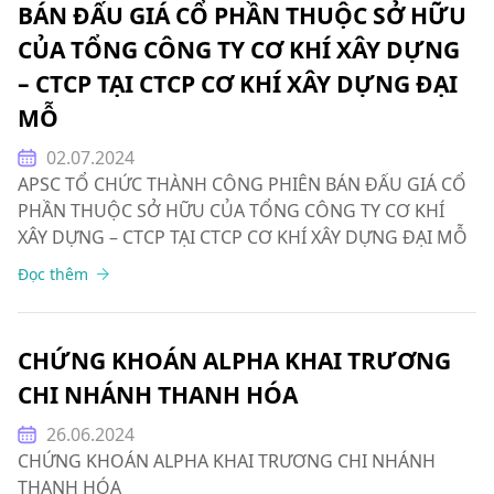
BÁN ĐẤU GIÁ CỔ PHẦN THUỘC SỞ HỮU
CỦA TỔNG CÔNG TY CƠ KHÍ XÂY DỰNG
– CTCP TẠI CTCP CƠ KHÍ XÂY DỰNG ĐẠI
MỖ
02.07.2024
APSC TỔ CHỨC THÀNH CÔNG PHIÊN BÁN ĐẤU GIÁ CỔ
PHẦN THUỘC SỞ HỮU CỦA TỔNG CÔNG TY CƠ KHÍ
XÂY DỰNG – CTCP TẠI CTCP CƠ KHÍ XÂY DỰNG ĐẠI MỖ
Đọc thêm
CHỨNG KHOÁN ALPHA KHAI TRƯƠNG
CHI NHÁNH THANH HÓA
26.06.2024
CHỨNG KHOÁN ALPHA KHAI TRƯƠNG CHI NHÁNH
THANH HÓA