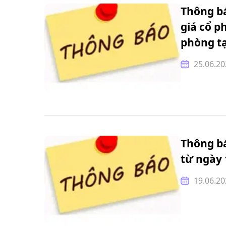
Thông b
giá cổ p
phòng tạ
25.06.20
Thông b
từ ngày 
19.06.20