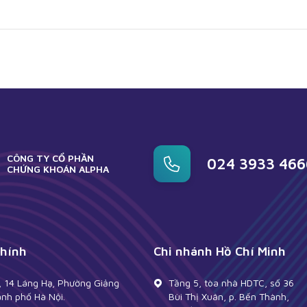
CÔNG TY CỔ PHẦN
024 3933 466
CHỨNG KHOÁN ALPHA
chính
Chi nhánh Hồ Chí Minh
, 14 Láng Hạ, Phường Giảng
Tầng 5, tòa nhà HDTC, số 36
ành phố Hà Nội.
Bùi Thị Xuân, p. Bến Thành,