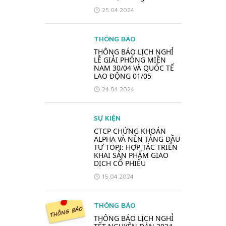
25.04.2024
THÔNG BÁO
THÔNG BÁO LỊCH NGHỈ
LỄ GIẢI PHÓNG MIỀN
NAM 30/04 VÀ QUỐC TẾ
LAO ĐỘNG 01/05
24.04.2024
SỰ KIỆN
CTCP CHỨNG KHOÁN
ALPHA VÀ NỀN TẢNG ĐẦU
TƯ TOPI: HỢP TÁC TRIỂN
KHAI SẢN PHẨM GIAO
DỊCH CỔ PHIẾU
15.04.2024
THÔNG BÁO
THÔNG BÁO LỊCH NGHỈ