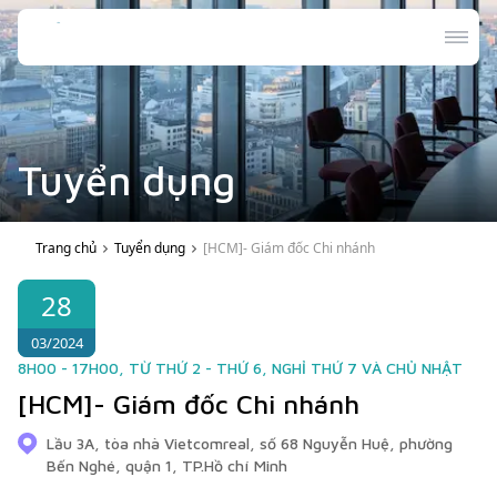
Tuyển dụng
Trang chủ
Tuyển dụng
[HCM]- Giám đốc Chi nhánh
28
03/2024
8H00 - 17H00, TỪ THỨ 2 - THỨ 6, NGHỈ THỨ 7 VÀ CHỦ NHẬT
[HCM]- Giám đốc Chi nhánh
Lầu 3A, tòa nhà Vietcomreal, số 68 Nguyễn Huệ, phường
Bến Nghé, quận 1, TP.Hồ chí Minh