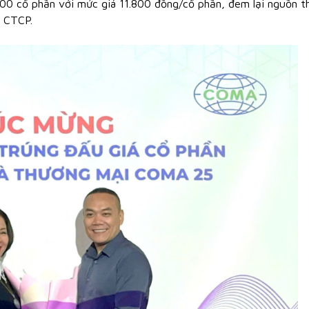
000 cổ phần với mức giá 11.800 đồng/cổ phần, đem lại nguồn t
– CTCP.