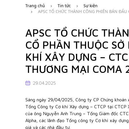
Trang chủ
Tin tức
Sự kiện
APSC TỔ CHỨC THÀNH CÔNG PHIÊN BÁN ĐẤU G
25
APSC TỔ CHỨC THÀN
CỔ PHẦN THUỘC SỞ 
KHÍ XÂY DỰNG – CTC
THƯƠNG MẠI COMA 
29.04.2025
Sáng ngày 29/04/2025, Công ty CP Chứng khoán Al
Tổng Công ty Cơ khí Xây dựng – CTCP tại CTCP 
của ông Nguyễn Anh Trung – Tổng Giám đốc CTC
Alpha, các lãnh đạo Tổng công ty Cơ khí xây dự
giá và các nhà đầu tư.