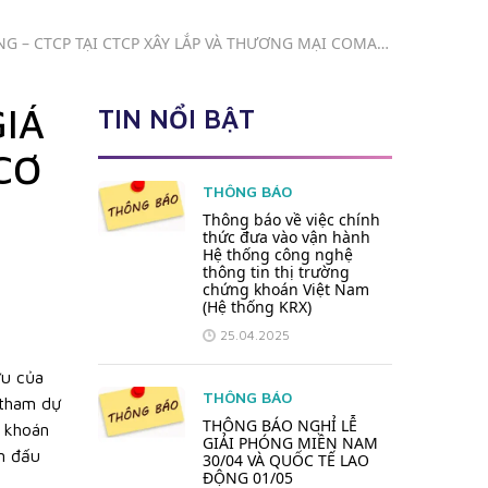
G – CTCP TẠI CTCP XÂY LẮP VÀ THƯƠNG MẠI COMA
IÁ
TIN NỔI BẬT
CƠ
THÔNG BÁO
Thông báo về việc chính
thức đưa vào vận hành
Hệ thống công nghệ
thông tin thị trường
chứng khoán Việt Nam
(Hệ thống KRX)
25.04.2025
ữu của
THÔNG BÁO
 tham dự
THÔNG BÁO NGHỈ LỄ
 khoán
GIẢI PHÓNG MIỀN NAM
n đấu
30/04 VÀ QUỐC TẾ LAO
ĐỘNG 01/05