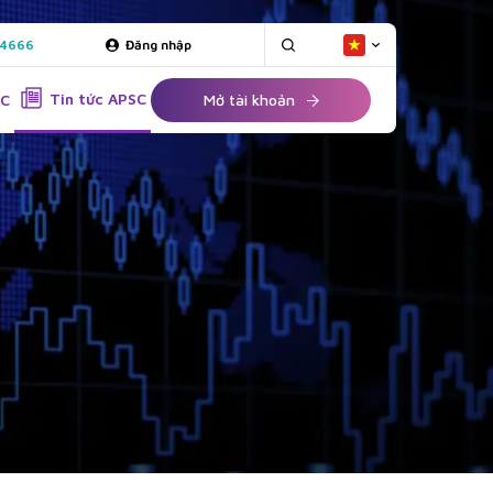
 4666
Đăng nhập
Tin tức APSC
SC
Mở tài khoản