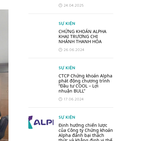
24.04.2025
SỰ KIỆN
CHỨNG KHOÁN ALPHA
KHAI TRƯƠNG CHI
NHÁNH THANH HÓA
26.06.2024
SỰ KIỆN
CTCP Chứng khoán Alpha
phát động chương trình
“Đầu tư COOL – Lợi
nhuận BULL”
17.06.2024
SỰ KIỆN
Định hướng chiến lược
của Công ty Chứng khoán
Alpha đánh bại thách
thức và khẳng định vị thế