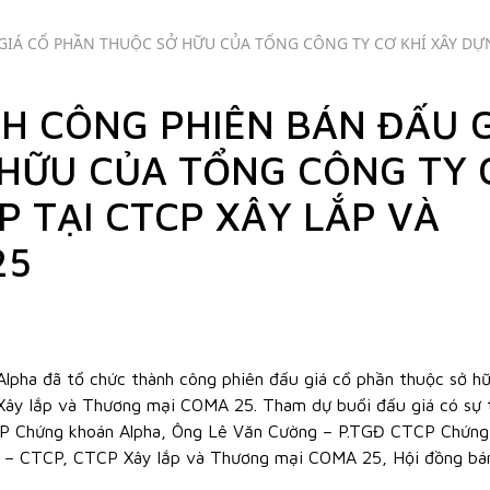
IÁ CỔ PHẦN THUỘC SỞ HỮU CỦA TỔNG CÔNG TY CƠ KHÍ XÂY DỰN
H CÔNG PHIÊN BÁN ĐẤU G
HỮU CỦA TỔNG CÔNG TY 
P TẠI CTCP XÂY LẮP VÀ
25
pha đã tổ chức thành công phiên đấu giá cổ phần thuộc sở h
Xây lắp và Thương mại COMA 25. Tham dự buổi đấu giá có sự
P Chứng khoán Alpha, Ông Lê Văn Cường – P.TGĐ CTCP Chứng
ng – CTCP, CTCP Xây lắp và Thương mại COMA 25, Hội đồng bá