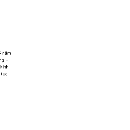
5 nằm
ng –
kinh
 tục