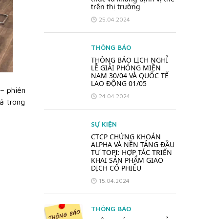
trên thị trường
25.04.2024
THÔNG BÁO
THÔNG BÁO LỊCH NGHỈ
LỄ GIẢI PHÓNG MIỀN
NAM 30/04 VÀ QUỐC TẾ
LAO ĐỘNG 01/05
 – phiên
24.04.2024
ả trong
SỰ KIỆN
CTCP CHỨNG KHOÁN
ALPHA VÀ NỀN TẢNG ĐẦU
TƯ TOPI: HỢP TÁC TRIỂN
KHAI SẢN PHẨM GIAO
DỊCH CỔ PHIẾU
15.04.2024
THÔNG BÁO