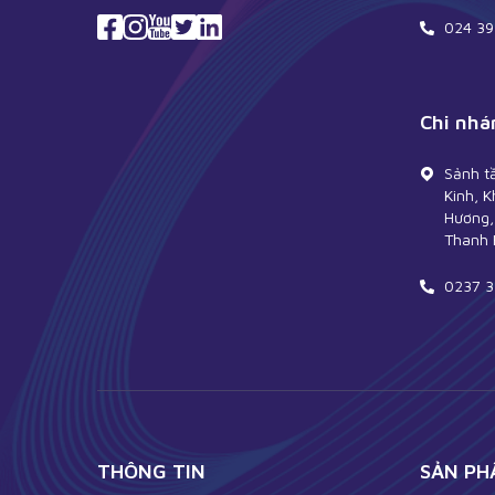
024 39
Chi nhá
Sảnh t
Kinh, K
Hương, 
Thanh 
0237 3
THÔNG TIN
SẢN PH