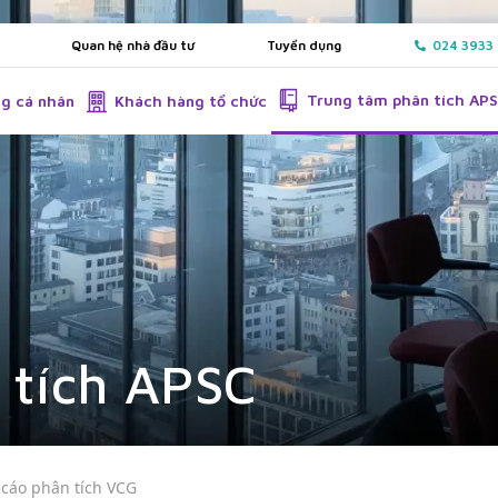
Quan hệ nhà đầu tư
Tuyển dụng
024 3933
Trung tâm phân tích AP
g cá nhân
Khách hàng tổ chức
 tích APSC
 cáo phân tích VCG