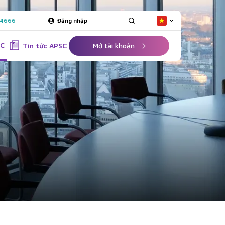
 4666
Đăng nhập
SC
Tin tức APSC
Mở tài khoản