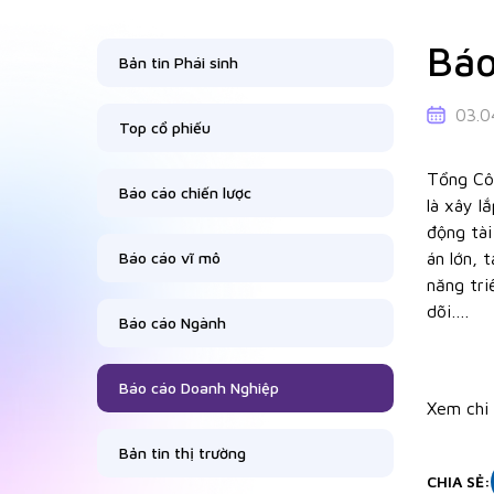
Báo
Bản tin Phái sinh
03.0
Top cổ phiếu
Tổng Cô
Báo cáo chiến lược
là xây l
động tà
Báo cáo vĩ mô
án lớn, 
năng tri
dõi….
Báo cáo Ngành
Báo cáo Doanh Nghiệp
Xem chi
Bản tin thị trường
CHIA SẺ
: