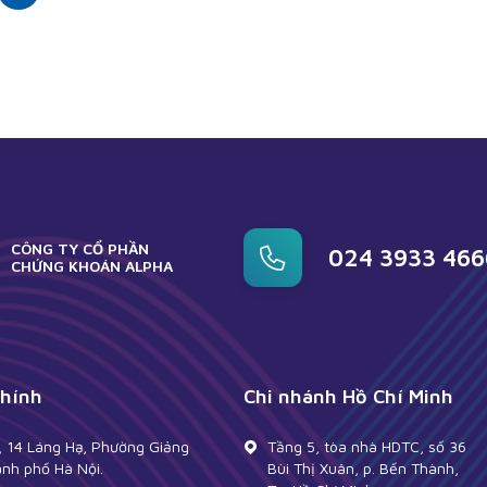
CÔNG TY CỔ PHẦN
024 3933 466
CHỨNG KHOÁN ALPHA
chính
Chi nhánh Hồ Chí Minh
, 14 Láng Hạ, Phường Giảng
Tầng 5, tòa nhà HDTC, số 36
ành phố Hà Nội.
Bùi Thị Xuân, p. Bến Thành,