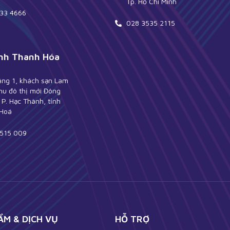
Tp. Hồ Chí Minh
33 4666
028 3535 2115
nh Thanh Hóa
ầng 1, khách sạn Lam
hu đô thị mới Đông
P. Hạc Thành, tỉnh
Hoá
515 009
ẨM & DỊCH VỤ
HỖ TRỢ