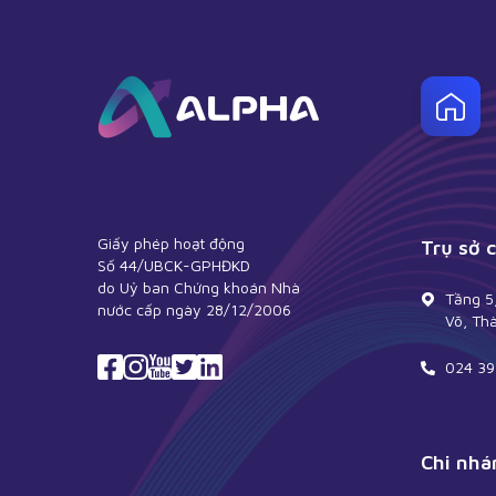
Giấy phép hoạt động
Trụ sở 
Số 44/UBCK-GPHĐKD
do Uỷ ban Chứng khoán Nhà
Tầng 5
nước cấp ngày 28/12/2006
Võ, Th
024 39
Chi nhá