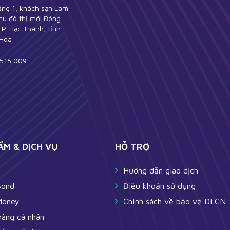
ầng 1, khách sạn Lam
hu đô thị mới Đông
P. Hạc Thành, tỉnh
Hoá
515 009
ẨM & DỊCH VỤ
HỖ TRỢ
y
Hướng dẫn giao dịch
Bond
Điều khoản sử dụng
Money
Chính sách về bảo vệ DLCN
hàng cá nhân