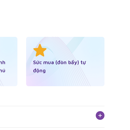
anh
Sức mua (đòn bẩy) tự
hú
động