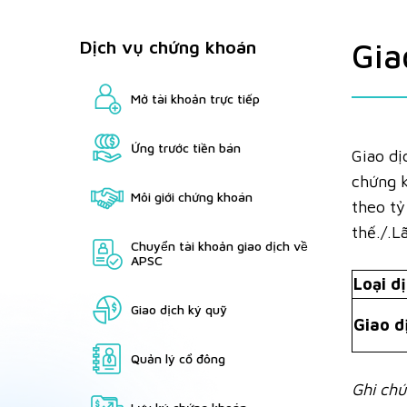
Dịch vụ chứng khoán
Gia
Mở tài khoản trực tiếp
Ứng trước tiền bán
Giao dị
chứng k
Môi giới chứng khoán
theo tỷ
thế./.L
Chuyển tài khoản giao dịch về
APSC
Loại d
Giao dịch ký quỹ
Giao d
Quản lý cổ đông
Ghi chú