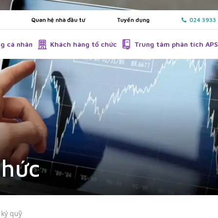
Quan hệ nhà đầu tư
Tuyển dụng
024 3933
g cá nhân
Khách hàng tổ chức
Trung tâm phân tích AP
chức
 ký quỹ