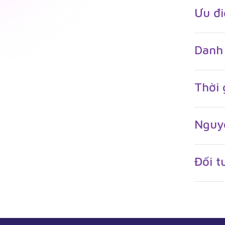
Ưu đ
Danh
Thời 
Nguyê
Đối t