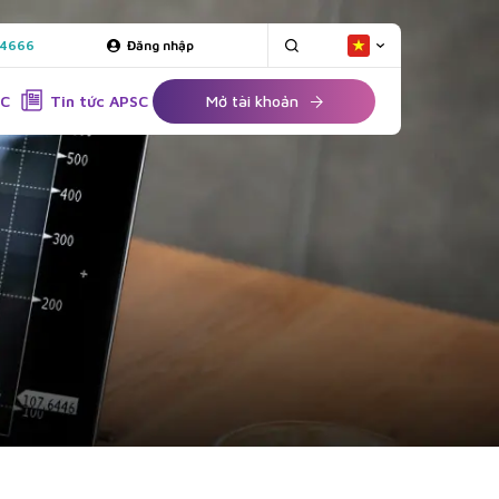
 4666
Đăng nhập
SC
Tin tức APSC
Mở tài khoản