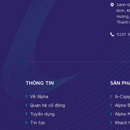
Sảnh t
Kinh, K
Hương, 
Thanh 
0237 3
THÔNG TIN
SẢN PH
Về Alpha
A-Cop
Quan hệ cổ đông
Alpha 
Tuyển dụng
Alpha 
Tin tức
Khách 